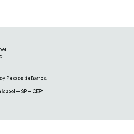
bel
to
loy Pessoa de Barros,
 Isabel — SP — CEP: