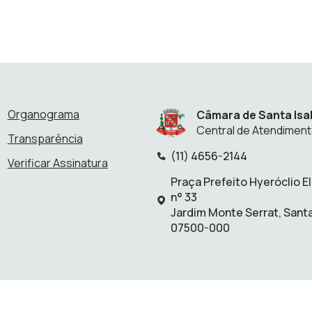
Organograma
Câmara de Santa Isa
Central de Atendimen
Transparência
(11) 4656-2144
Verificar Assinatura
Telefone:
Praça Prefeito Hyeróclio E
n° 33
Endereço:
Jardim Monte Serrat, Santa
07500-000